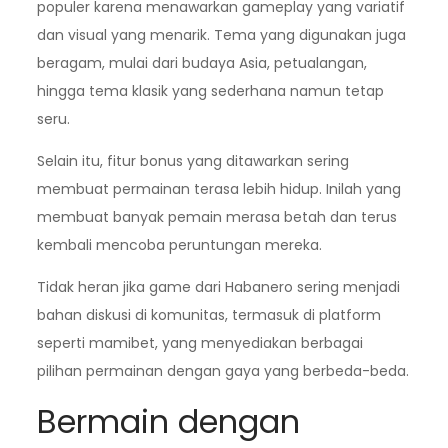
populer karena menawarkan gameplay yang variatif
dan visual yang menarik. Tema yang digunakan juga
beragam, mulai dari budaya Asia, petualangan,
hingga tema klasik yang sederhana namun tetap
seru.
Selain itu, fitur bonus yang ditawarkan sering
membuat permainan terasa lebih hidup. Inilah yang
membuat banyak pemain merasa betah dan terus
kembali mencoba peruntungan mereka.
Tidak heran jika game dari Habanero sering menjadi
bahan diskusi di komunitas, termasuk di platform
seperti mamibet, yang menyediakan berbagai
pilihan permainan dengan gaya yang berbeda-beda.
Bermain dengan