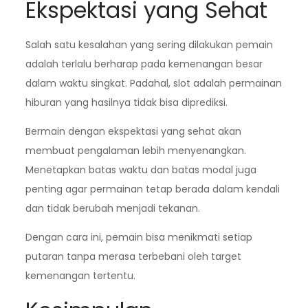
Ekspektasi yang Sehat
Salah satu kesalahan yang sering dilakukan pemain
adalah terlalu berharap pada kemenangan besar
dalam waktu singkat. Padahal, slot adalah permainan
hiburan yang hasilnya tidak bisa diprediksi.
Bermain dengan ekspektasi yang sehat akan
membuat pengalaman lebih menyenangkan.
Menetapkan batas waktu dan batas modal juga
penting agar permainan tetap berada dalam kendali
dan tidak berubah menjadi tekanan.
Dengan cara ini, pemain bisa menikmati setiap
putaran tanpa merasa terbebani oleh target
kemenangan tertentu.