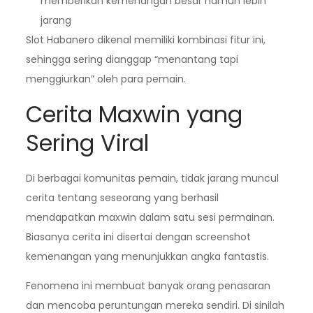
memberikan kemenangan besar namun lebih
jarang
Slot Habanero dikenal memiliki kombinasi fitur ini,
sehingga sering dianggap “menantang tapi
menggiurkan” oleh para pemain.
Cerita Maxwin yang
Sering Viral
Di berbagai komunitas pemain, tidak jarang muncul
cerita tentang seseorang yang berhasil
mendapatkan maxwin dalam satu sesi permainan.
Biasanya cerita ini disertai dengan screenshot
kemenangan yang menunjukkan angka fantastis.
Fenomena ini membuat banyak orang penasaran
dan mencoba peruntungan mereka sendiri. Di sinilah