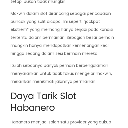
tetapi bukan tidak mungkin.
Maxwin dalam slot dirancang sebagai pencapaian
puncak yang sulit dicapai. Ini seperti “jackpot
ekstrem” yang memang hanya terjadi pada kondisi
tertentu dalam permainan. Sebagian besar pemain
mungkin hanya mendapatkan kemenangan kecil
hingga sedang dalam sesi bermain mereka.
Itulah sebabnya banyak pemain berpengalaman
menyarankan untuk tidak fokus mengejar maxwin,
melainkan menikmati jalannya permainan.
Daya Tarik Slot
Habanero
Habanero menjadi salah satu provider yang cukup