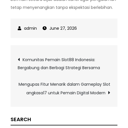
tetap menyenangkan tanpa ekspektasi berlebihan.
June 27, 2026
Post
Komunitas Pemain Slot88 Indonesia:
Bergabung dan Berbagi Strategi Bersama
navigation
Mengupas Fitur Menarik dalam Gameplay Slot
angkasa17 untuk Pemain Digital Modern
SEARCH