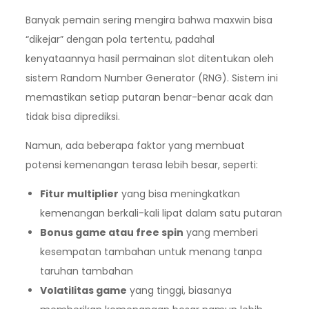
Banyak pemain sering mengira bahwa maxwin bisa
“dikejar” dengan pola tertentu, padahal
kenyataannya hasil permainan slot ditentukan oleh
sistem Random Number Generator (RNG). Sistem ini
memastikan setiap putaran benar-benar acak dan
tidak bisa diprediksi.
Namun, ada beberapa faktor yang membuat
potensi kemenangan terasa lebih besar, seperti:
Fitur multiplier
yang bisa meningkatkan
kemenangan berkali-kali lipat dalam satu putaran
Bonus game atau free spin
yang memberi
kesempatan tambahan untuk menang tanpa
taruhan tambahan
Volatilitas game
yang tinggi, biasanya