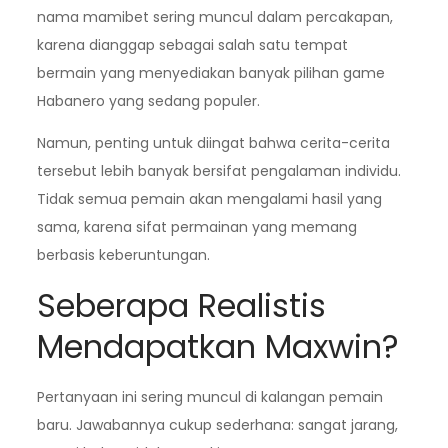
nama mamibet sering muncul dalam percakapan,
karena dianggap sebagai salah satu tempat
bermain yang menyediakan banyak pilihan game
Habanero yang sedang populer.
Namun, penting untuk diingat bahwa cerita-cerita
tersebut lebih banyak bersifat pengalaman individu.
Tidak semua pemain akan mengalami hasil yang
sama, karena sifat permainan yang memang
berbasis keberuntungan.
Seberapa Realistis
Mendapatkan Maxwin?
Pertanyaan ini sering muncul di kalangan pemain
baru. Jawabannya cukup sederhana: sangat jarang,