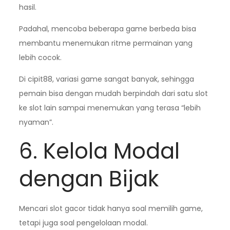
hasil.
Padahal, mencoba beberapa game berbeda bisa
membantu menemukan ritme permainan yang
lebih cocok.
Di cipit88, variasi game sangat banyak, sehingga
pemain bisa dengan mudah berpindah dari satu slot
ke slot lain sampai menemukan yang terasa “lebih
nyaman”.
6. Kelola Modal
dengan Bijak
Mencari slot gacor tidak hanya soal memilih game,
tetapi juga soal pengelolaan modal.