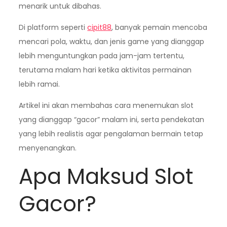
menarik untuk dibahas.
Di platform seperti
cipit88
, banyak pemain mencoba
mencari pola, waktu, dan jenis game yang dianggap
lebih menguntungkan pada jam-jam tertentu,
terutama malam hari ketika aktivitas permainan
lebih ramai.
Artikel ini akan membahas cara menemukan slot
yang dianggap “gacor” malam ini, serta pendekatan
yang lebih realistis agar pengalaman bermain tetap
menyenangkan.
Apa Maksud Slot
Gacor?