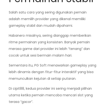
Salah satu cara yang sering digunakan pemain
adalah memilih provider yang dikenal memiliki
gameplay stabil dan mudah dipahami.
Habanero
misalnya, sering dianggap memberikan
ritme permainan yang konsisten. Banyak pemain
merasa game dari provider ini lebih “tenang” dan
cocok untuk sesi bermain malam hari.
Sementara itu,
PG Soft
menawarkan gameplay yang
lebih dinamis dengan fitur-fitur interaktif yang bisa
memunculkan kejutan di setiap putaran.
Di cipit88, kedua provider ini sering menjadi pilihan
utama ketika pemain mencoba mencari slot yang
terasa “gacor”.