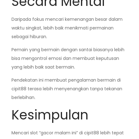
Secara Mental
Daripada fokus mencari kemenangan besar dalam
waktu singkat, lebih baik menikmati permainan
sebagai hiburan.
Pemain yang bermain dengan santai biasanya lebih
bisa mengontrol emosi dan membuat keputusan
yang lebih baik saat bermain.
Pendekatan ini membuat pengalaman bermain di
cipit88 terasa lebih menyenangkan tanpa tekanan
berlebihan.
Kesimpulan
Mencari slot “gacor malam ini” di cipit88 lebih tepat