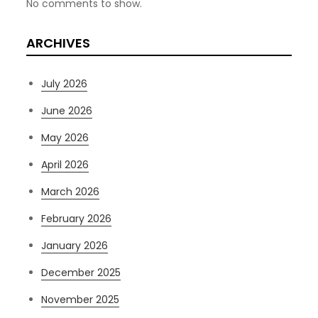
No comments to show.
ARCHIVES
July 2026
June 2026
May 2026
April 2026
March 2026
February 2026
January 2026
December 2025
November 2025