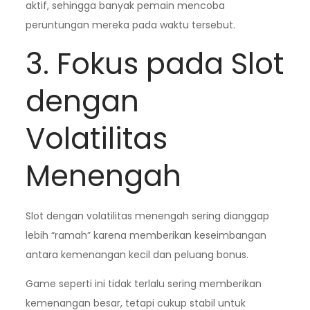
aktif, sehingga banyak pemain mencoba
peruntungan mereka pada waktu tersebut.
3. Fokus pada Slot
dengan
Volatilitas
Menengah
Slot dengan volatilitas menengah sering dianggap
lebih “ramah” karena memberikan keseimbangan
antara kemenangan kecil dan peluang bonus.
Game seperti ini tidak terlalu sering memberikan
kemenangan besar, tetapi cukup stabil untuk