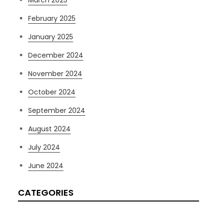
March 2025
February 2025
January 2025
December 2024
November 2024
October 2024
September 2024
August 2024
July 2024
June 2024
CATEGORIES