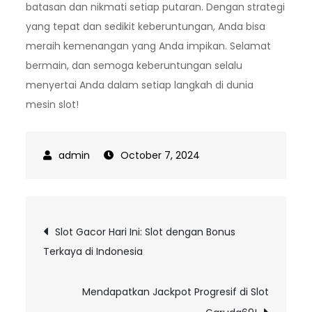
batasan dan nikmati setiap putaran. Dengan strategi
yang tepat dan sedikit keberuntungan, Anda bisa
meraih kemenangan yang Anda impikan. Selamat
bermain, dan semoga keberuntungan selalu
menyertai Anda dalam setiap langkah di dunia
mesin slot!
October 7, 2024
Post
Slot Gacor Hari Ini: Slot dengan Bonus
Terkaya di Indonesia
navigation
Mendapatkan Jackpot Progresif di Slot