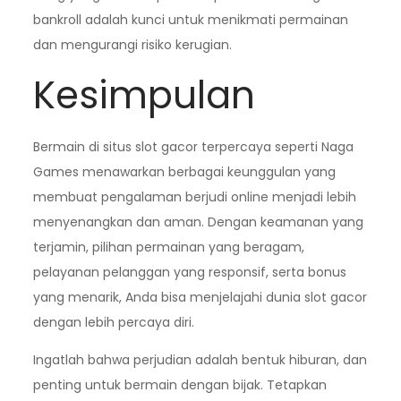
bankroll adalah kunci untuk menikmati permainan
dan mengurangi risiko kerugian.
Kesimpulan
Bermain di situs slot gacor terpercaya seperti Naga
Games menawarkan berbagai keunggulan yang
membuat pengalaman berjudi online menjadi lebih
menyenangkan dan aman. Dengan keamanan yang
terjamin, pilihan permainan yang beragam,
pelayanan pelanggan yang responsif, serta bonus
yang menarik, Anda bisa menjelajahi dunia slot gacor
dengan lebih percaya diri.
Ingatlah bahwa perjudian adalah bentuk hiburan, dan
penting untuk bermain dengan bijak. Tetapkan