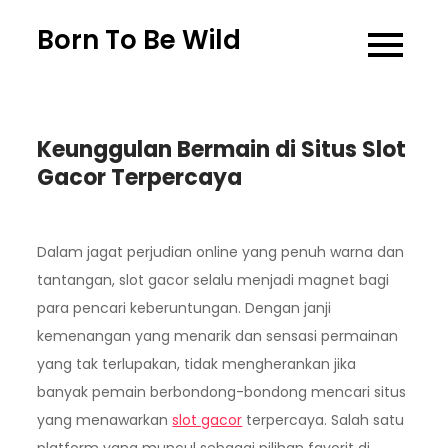
Skip
Born To Be Wild
to
content
Keunggulan Bermain di Situs Slot
Gacor Terpercaya
Dalam jagat perjudian online yang penuh warna dan
tantangan, slot gacor selalu menjadi magnet bagi
para pencari keberuntungan. Dengan janji
kemenangan yang menarik dan sensasi permainan
yang tak terlupakan, tidak mengherankan jika
banyak pemain berbondong-bondong mencari situs
yang menawarkan
slot gacor
terpercaya. Salah satu