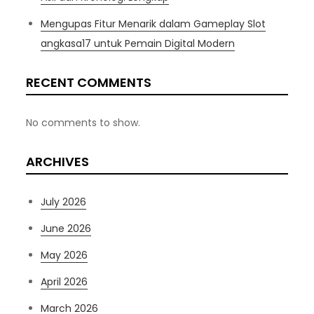
Mengupas Fitur Menarik dalam Gameplay Slot
angkasa17 untuk Pemain Digital Modern
RECENT COMMENTS
No comments to show.
ARCHIVES
July 2026
June 2026
May 2026
April 2026
March 2026