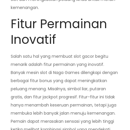
kemenangan.
Fitur Permainan
Inovatif
Salah satu hal yang membuat slot gacor begitu
menarik adalah fitur permainan yang inovatif.
Banyak mesin slot di Naga Games dilengkapi dengan
berbagai fitur bonus yang dapat meningkatkan
peluang menang. Misalnya, simbol liar, putaran
gratis, dan fitur jackpot progresif. Fitur-fitur ini tidak
hanya menambah keseruan permainan, tetapi juga
membuka lebih banyak jalan menuju kemenangan.
Pemain dapat merasakan sensasi yang lebih tinggi
ketika melihat kombinasi simbol yang mendekati