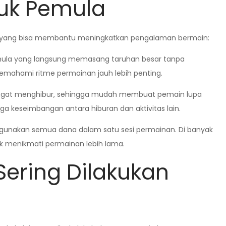
tuk Pemula
a yang bisa membantu meningkatkan pengalaman bermain:
mula yang langsung memasang taruhan besar tanpa
mahami ritme permainan jauh lebih penting.
 sangat menghibur, sehingga mudah membuat pemain lupa
keseimbangan antara hiburan dan aktivitas lain.
gunakan semua dana dalam satu sesi permainan. Di banyak
tuk menikmati permainan lebih lama.
ering Dilakukan