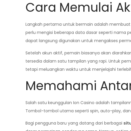
Cara Memulai A
Langkah pertama untuk bermain adalah membuat a
perlu mengisi beberapa data dasar seperti nama pen
dapat langsung digunakan untuk mengakses perma
Setelah akun aktif, pemain biasanya akan diarahkan
tersedia dalam satu tampilan yang rapi. Untuk pem
tetapi meluangkan waktu untuk menjelajahi terlebi
Memahami Anta
Salah satu keunggulan Ion Casino adalah tampil
Tombol-tombol utama seperti spin, auto-play, dan
Bagi pengguna baru yang datang dari berbagai
sit