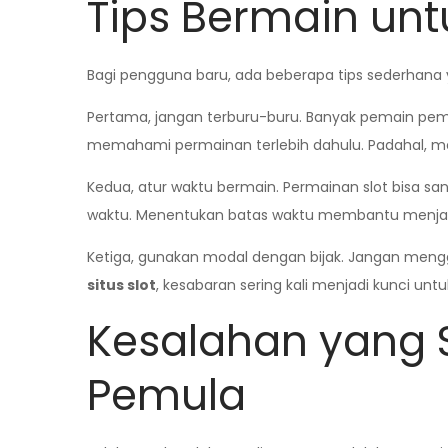
Tips Bermain un
Bagi pengguna baru, ada beberapa tips sederhan
Pertama, jangan terburu-buru. Banyak pemain pe
memahami permainan terlebih dahulu. Padahal, me
Kedua, atur waktu bermain. Permainan slot bisa
waktu. Menentukan batas waktu membantu menjaga 
Ketiga, gunakan modal dengan bijak. Jangan meng
situs slot
, kesabaran sering kali menjadi kunci un
Kesalahan yang S
Pemula