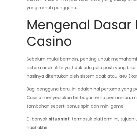
yang ramah pengguna.
Mengenal Dasar 
Casino
Sebelum mulai bermain, penting untuk memahami 
sistem acak. Artinya, tidak ada pola pasti yang bi
hasilnya ditentukan oleh sistem acak atau RNG (
Bagi pengguna baru, ini adalah hal pertama yang pe
Casino menyediakan berbagai tema permainan, mula
tambahan seperti bonus spin dan mini game.
Di banyak
situs slot
, termasuk platform ini, tuju
hasil akhir.