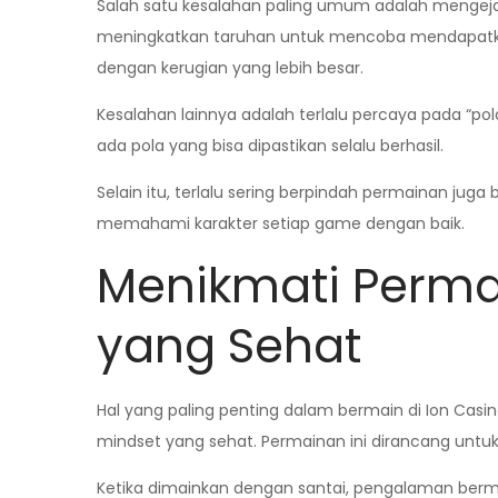
Salah satu kesalahan paling umum adalah mengejar
meningkatkan taruhan untuk mencoba mendapatkan k
dengan kerugian yang lebih besar.
Kesalahan lainnya adalah terlalu percaya pada “po
ada pola yang bisa dipastikan selalu berhasil.
Selain itu, terlalu sering berpindah permainan jug
memahami karakter setiap game dengan baik.
Menikmati Perm
yang Sehat
Hal yang paling penting dalam bermain di Ion Cas
mindset yang sehat. Permainan ini dirancang untuk
Ketika dimainkan dengan santai, pengalaman bermai