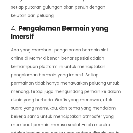
setiap putaran gulungan akan penuh dengan
kejutan dan peluang.
4.
Pengalaman Bermain yang
Imersif
Apa yang membuat pengalaman bermain slot
online di Mom4d benar-benar spesial adalah
kemampuan platform ini untuk menciptakan
pengalaman bermain yang imersif. Setiap
permainan tidak hanya menawarkan peluang untuk
menang, tetapi juga mengundang pemain ke dalam
dunia yang berbeda. Grafis yang menawan, efek
suara yang memukau, dan tema yang mendalam
bekerja sama untuk menciptakan atmosfer yang
membuat pemain merasa seolah-olah mereka