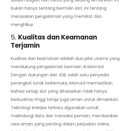
adalah bagian dari cerita yang sedang dimainkan. Ini
bukan hanya tentang bermain slot; ini tentang
merasakan pengalaman yang memikat dan
menghibur.
5.
Kualitas dan Keamanan
Terjamin
Kualitas dan keamanan adalah dua pilar utama yang
mendukung pengalaman bermain di Mom4d.
Dengan dukungan dari JDB, salah satu penyedia
perangkat lunak terkemuka, Mom4d memastikan
bahwa setiap slot yang ditawarkan tidak hanya
berkualitas tinggi tetapi juga aman untuk dimainkan.
Teknologi enkripsi terbaru digunakan untuk
melindungi data dan transaksi pemain, memberikan
rasa aman yang penting dalam perjudian online.