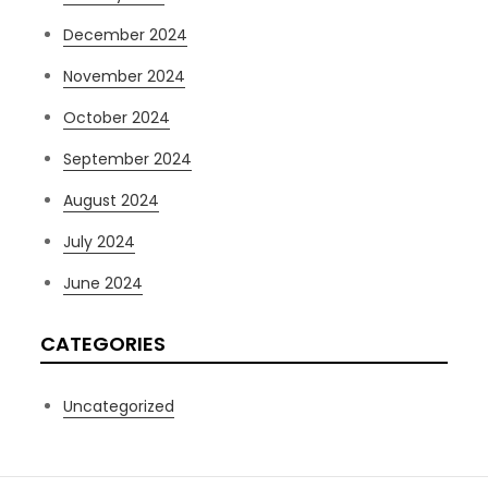
December 2024
November 2024
October 2024
September 2024
August 2024
July 2024
June 2024
CATEGORIES
Uncategorized