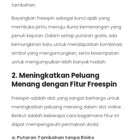
tambahan.
Bayangkan freespin sebagai kunci ajaib yang
membuka pintu menuju dunia kemenangan yang
penuh kejutan. Dalam setiap putaran gratis, ada
kemungkinan baru untuk mendapatkan kombinasi
simbol yang menguntungkan, serta kesempatan
untuk mengumpulkan lebih banyak hadiah.
2. Meningkatkan Peluang
Menang dengan Fitur Freespin
Freespin adalah alat yang sangat berharga untuk
meningkatkan peluang menang dalam slot online.
Berikut adalah beberapa cara bagaimana fitur ini
dapat mempengaruhi permainan Anda:
a. Putaran Tambahan tanpa Risiko