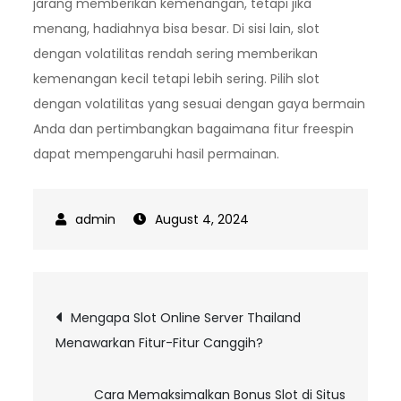
jarang memberikan kemenangan, tetapi jika
menang, hadiahnya bisa besar. Di sisi lain, slot
dengan volatilitas rendah sering memberikan
kemenangan kecil tetapi lebih sering. Pilih slot
dengan volatilitas yang sesuai dengan gaya bermain
Anda dan pertimbangkan bagaimana fitur freespin
dapat mempengaruhi hasil permainan.
August 4, 2024
Post
Mengapa Slot Online Server Thailand
Menawarkan Fitur-Fitur Canggih?
navigation
Cara Memaksimalkan Bonus Slot di Situs