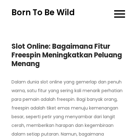
Skip
Born To Be Wild
to
content
Slot Online: Bagaimana Fitur
Freespin Meningkatkan Peluang
Menang
Dalam dunia slot online yang gemerlap dan penuh
warna, satu fitur yang sering kali menarik perhatian
para pemain adalah freespin. Bagi banyak orang,
freespin adalah tiket emas menuju kemenangan
besar, seperti petir yang menyambar dari langit
cerah, memberikan harapan dan kegembiraan
dalam setiap putaran. Namun, bagaimana