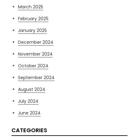
March 2025
February 2025
January 2025
December 2024
November 2024
October 2024
September 2024
August 2024
July 2024
June 2024
CATEGORIES